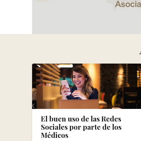
edes
Redensificación facial:
e los
¿Para qué sirve? ¿Cuáles
son sus ventajas?